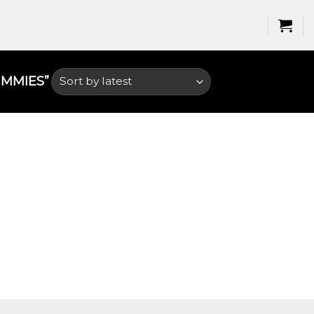
MIES​”